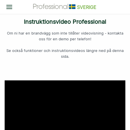
SVERIGE
VaccinationsGuiden Professional
Instruktionsvideo Professional
Information
Demovideo
Om ni har en brandvägg som inte tillåter videovisning - kontakta
oss för en demo per telefon!
Logga in
Provprenumerera
Se också funktioner och instruktionsvideos längre ned på denna
Onlineutbildning
sida.
Norsk version
Vaccinationsjournalen "RiksVaccin" och "VaccUp"
Information
Demovideo
Så här enkelt kommer du igång