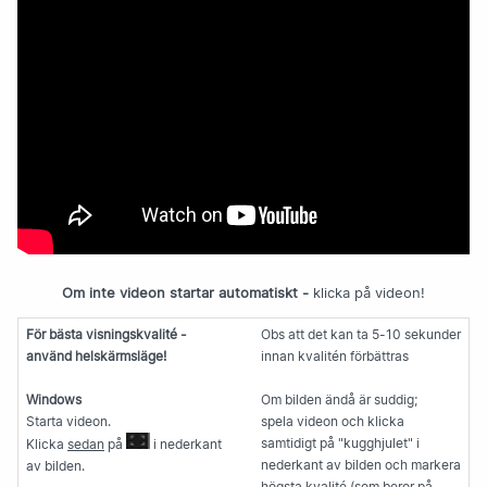
Logga in till RiksVaccin
Logga in till RiksVaccin - övningsversionen
Digitala hälsodeklarationen
VaccUp
Om oss
Kontakta oss
Om inte videon startar automatiskt -
klicka på videon!
Integritetspolicy
För bästa visningskvalité -
Obs att det kan ta 5-10 sekunder
använd helskärmsläge!
innan kvalitén förbättras
Windows
Om bilden ändå är suddig;
Starta videon.
spela videon och klicka
samtidigt på "kugghjulet" i
Klicka
sedan
på
i nederkant
nederkant av bilden och markera
av bilden.
högsta kvalité (som beror på