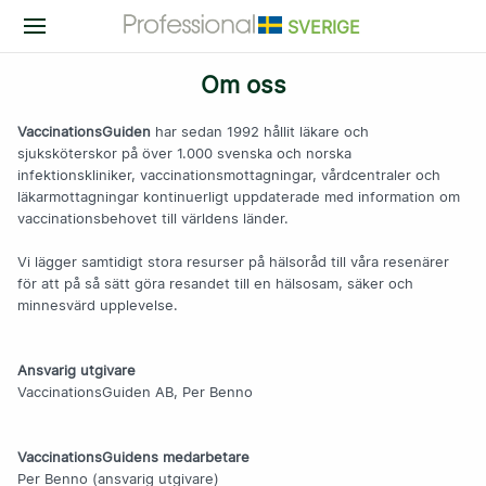
SVERIGE
VaccinationsGuiden Professional
Om oss
Information
Demovideo
VaccinationsGuiden
har sedan 1992 hållit läkare och
Logga in
sjuksköterskor på över 1.000 svenska och norska
Provprenumerera
infektionskliniker, vaccinationsmottagningar, vårdcentraler och
läkarmottagningar kontinuerligt uppdaterade med information om
Onlineutbildning
vaccinationsbehovet till världens länder.
Norsk version
Vi lägger samtidigt stora resurser på hälsoråd till våra resenärer
för att på så sätt göra resandet till en hälsosam, säker och
minnesvärd upplevelse.
Vaccinationsjournalen "RiksVaccin" och "VaccUp"
Ansvarig utgivare
VaccinationsGuiden AB, Per Benno
Information
Demovideo
VaccinationsGuidens medarbetare
Så här enkelt kommer du igång
Per Benno (ansvarig utgivare)