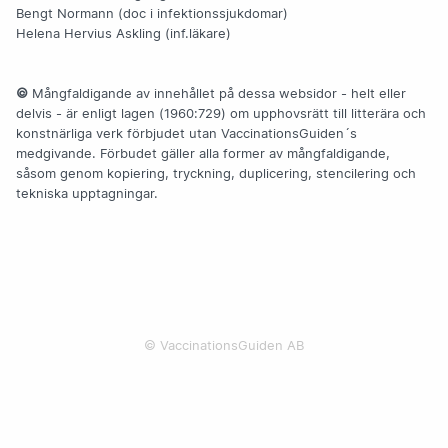
Bengt Normann (doc i infektionssjukdomar)
Logga in till RiksVaccin
Helena Hervius Askling (inf.läkare)
Logga in till RiksVaccin - övningsversionen
Digitala hälsodeklarationen
©
Mångfaldigande av innehållet på dessa websidor - helt eller
VaccUp
delvis - är enligt lagen (1960:729) om upphovsrätt till litterära och
konstnärliga verk förbjudet utan VaccinationsGuiden´s
medgivande. Förbudet gäller alla former av mångfaldigande,
såsom genom kopiering, tryckning, duplicering, stencilering och
tekniska upptagningar.
Om oss
Kontakta oss
Integritetspolicy
© VaccinationsGuiden AB