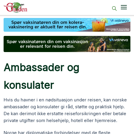
Start
Før reisen
På reisemålet
Etter reisen
Ambassader og
50+
konsulater
Gravide
For sykepleiepersonell
Hvis du havner i en nødsituasjon under reisen, kan norske
ambassader og konsulater gi råd, støtte og praktisk hjelp.
De kan derimot ikke erstatte reiseforsikringen eller betale
private utgifter som helsehjelp, hotell eller hjemreise.
Norge har diplomatiske forbindelser med de fleste